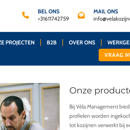
BEL ONS
MAIL ONS
+31611742759
info@velakozijn
E PROJECTEN
B2B
OVER ONS
WERKGE
VRAAG N
Onze product
Bij Vèla Management bied
profielen worden ingekocht
tot kozijnen verwerkt bij 