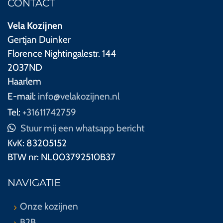
CONTACT
Vela Kozijnen
Gertjan Duinker
Florence Nightingalestr. 144
2037ND
Haarlem
E-mail:
info@velakozijnen.nl
Tel:
+31611742759
Stuur mij een whatsapp bericht
KvK:
83205152
BTW nr:
NL003792510B37
NAVIGATIE
Onze kozijnen
B2B