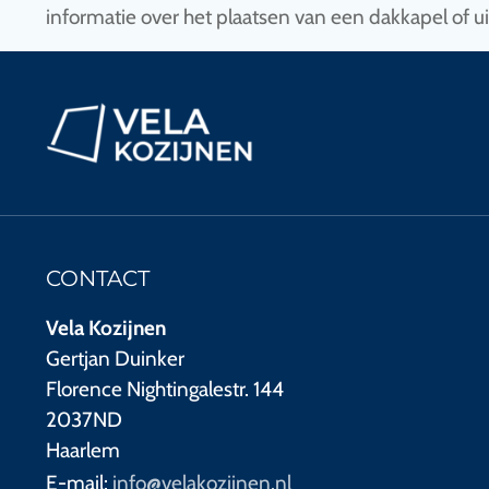
informatie over het plaatsen van een dakkapel of u
CONTACT
Vela Kozijnen
Gertjan Duinker
Florence Nightingalestr. 144
2037ND
Haarlem
E-mail:
info@velakozijnen.nl