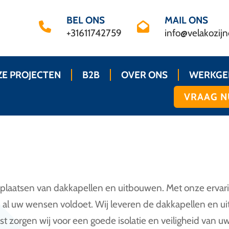
BEL ONS
MAIL ONS
+31611742759
info@velakozijn
E PROJECTEN
B2B
OVER ONS
WERKGE
VRAAG N
t plaatsen van dakkapellen en uitbouwen. Met onze ervar
n al uw wensen voldoet. Wij leveren de dakkapellen en 
ast zorgen wij voor een goede isolatie en veiligheid va