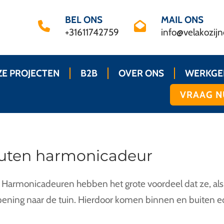
BEL ONS
MAIL ONS
+31611742759
info@velakozijn
E PROJECTEN
B2B
OVER ONS
WERKGE
VRAAG N
outen harmonicadeur
Harmonicadeuren hebben het grote voordeel dat ze, als h
pening naar de tuin. Hierdoor komen binnen en buiten ec